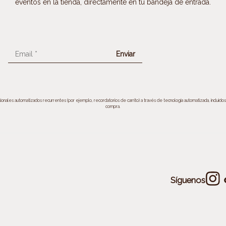
eventos en la tienda, directamente en tu bandeja de entrada.
Email
*
ionales automatizados recurrentes (por ejemplo, recordatorios de carrito) a través de tecnología automatizada, incluido
compra.
Síguenos