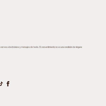
s correos electrónicos y mensajes de texto. El consentimiento no es una condición de ninguna