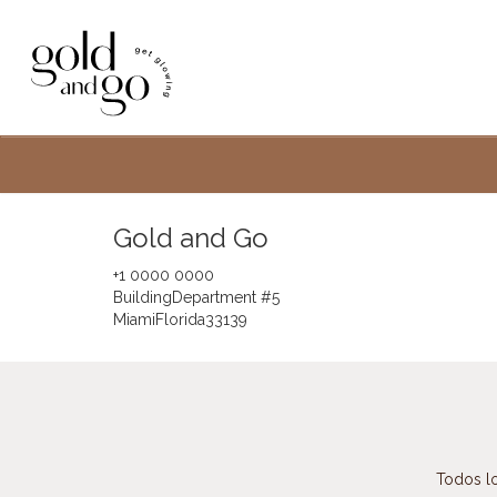
Gold and Go
+1 0000 0000
Building
Department #5
Miami
Florida
33139
Todos lo